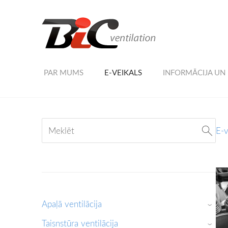
PAR MUMS
E-VEIKALS
INFORMĀCIJA UN
E-v
Apaļā ventilācija
›
Taisnstūra ventilācija
›