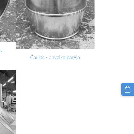
s
Čaulas - apvalka pāreja