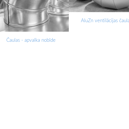
AluZn ventilācijas čaul
Čaulas - apvalka nobīde