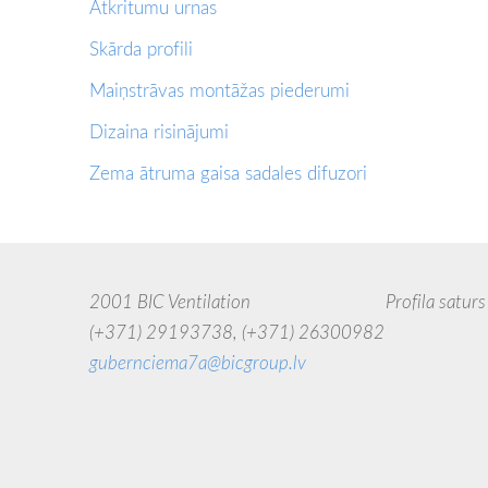
Atkritumu urnas
Skārda profili
Maiņstrāvas montāžas piederumi
Dizaina risinājumi
Zema ātruma gaisa sadales difuzori
2001 BIC Ventilation Profila saturs uzskatāms
(+371) 29193738,
(+371) 26300982
jebkādā 
gubernciema7a@bicgroup.lv