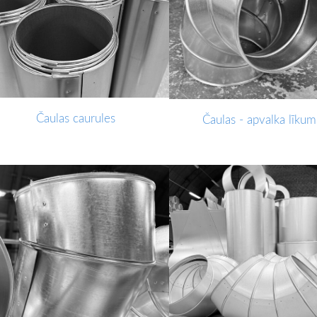
Čaulas caurules
Čaulas - apvalka līkum