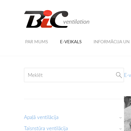
PAR MUMS
E-VEIKALS
INFORMĀCIJA UN
E-v
Apaļā ventilācija
›
Taisnstūra ventilācija
›