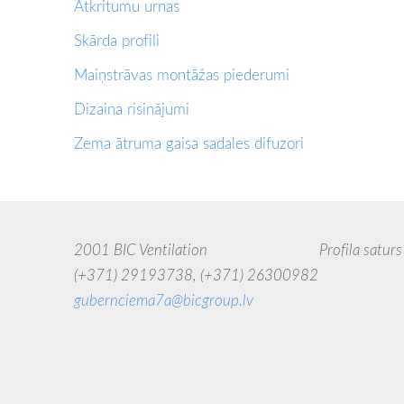
Atkritumu urnas
Skārda profili
Maiņstrāvas montāžas piederumi
Dizaina risinājumi
Zema ātruma gaisa sadales difuzori
2001 BIC Ventilation Profila saturs uzskatāms
(+371) 29193738,
(+371) 26300982
jebkādā 
gubernciema7a@bicgroup.lv