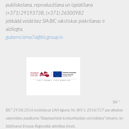
publiskošana, reproducēšana un izplatīšana
(+371) 29193738,
(+371) 26300982
jebkādā veidā bez SIA BIC rakstiskas piekrišanas ir
aizliegta.
gubernciema7a@bicgroup.lv
SIA ''
BIC'' 29.08.2016 noslēdza ar LIAA līgumu Nr. SKV-L-2016/727 par atbalsta
saņemšanu pasākuma "Starptautiskās konkurētspējas veicināšana" ietvaros, ko
līdzfinansē Eiropas Reģionālās attīstības fonds.