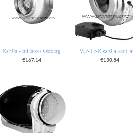
Kanāla ventilators Ostberg
VENT NK kanāla ventilat
€167.14
€130.84