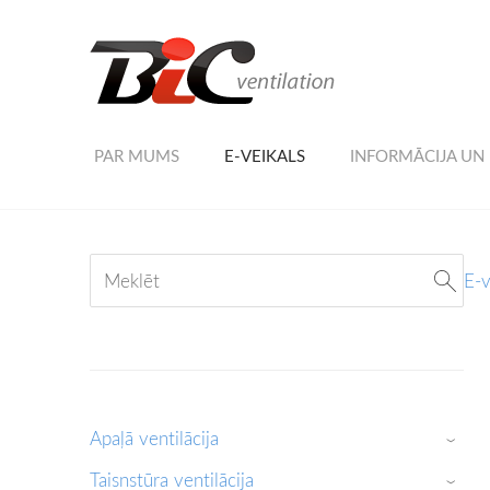
PAR MUMS
E-VEIKALS
INFORMĀCIJA UN
E-v
Apaļā ventilācija
›
Taisnstūra ventilācija
›