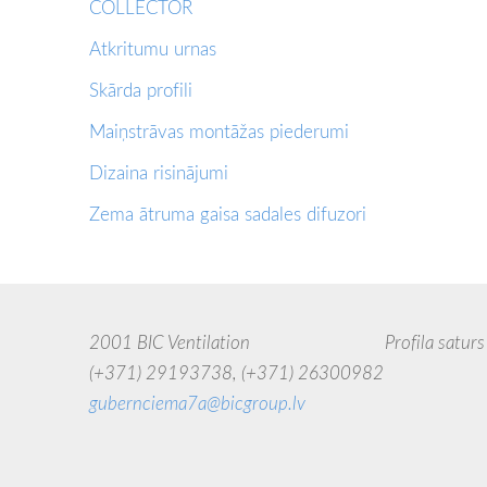
COLLECTOR
Atkritumu urnas
Skārda profili
Maiņstrāvas montāžas piederumi
Dizaina risinājumi
Zema ātruma gaisa sadales difuzori
2001 BIC Ventilation Profila saturs uzskatāms
(+371) 29193738,
(+371) 26300982
jebkādā 
gubernciema7a@bicgroup.lv