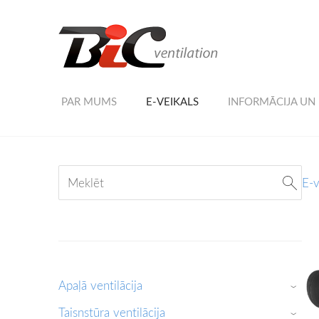
PAR MUMS
E-VEIKALS
INFORMĀCIJA UN
E-v
Apaļā ventilācija
›
Taisnstūra ventilācija
›