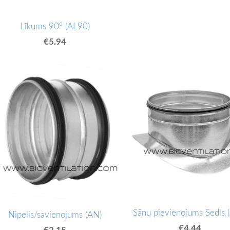
Līkums 90° (AL90)
€5.94
Sānu pievienojums Sedls 
Nipelis/savienojums (AN)
€4.44
€2.15