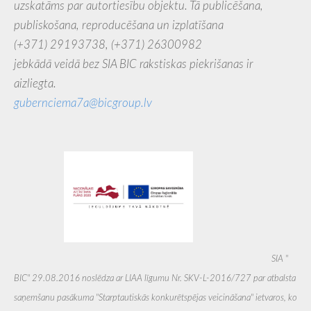
uzskatāms par autortiesību objektu. Tā publicēšana,
publiskošana, reproducēšana un izplatīšana
(+371) 29193738,
(+371) 26300982
jebkādā veidā bez SIA BIC rakstiskas piekrišanas ir
aizliegta.
gubernciema7a@bicgroup.lv
SIA ''
BIC'' 29.08.2016 noslēdza ar LIAA līgumu Nr. SKV-L-2016/727 par atbalsta
saņemšanu pasākuma "Starptautiskās konkurētspējas veicināšana" ietvaros, ko