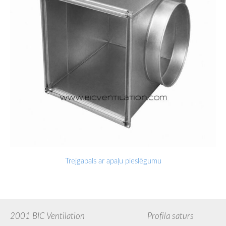
Trejgabals ar apaļu pieslēgumu
2001 BIC Ventilation Profila saturs