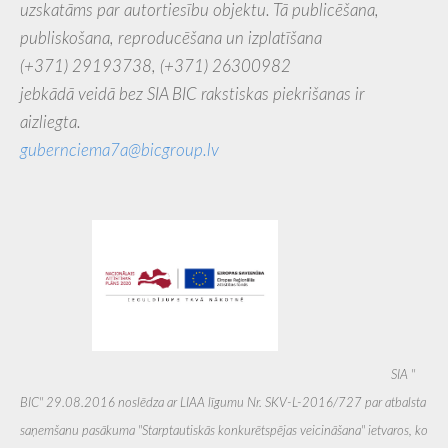
uzskatāms par autortiesību objektu. Tā publicēšana,
publiskošana, reproducēšana un izplatīšana
(+371) 29193738,
(+371) 26300982
jebkādā veidā bez SIA BIC rakstiskas piekrišanas ir
aizliegta.
gubernciema7a@bicgroup.lv
SIA ''
BIC'' 29.08.2016 noslēdza ar LIAA līgumu Nr. SKV-L-2016/727 par atbalsta
saņemšanu pasākuma "Starptautiskās konkurētspējas veicināšana" ietvaros, ko