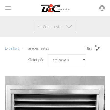
Fasādes restes
E-veikals
Fasādes restes
Filtrs
Kārtot pēc