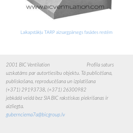
Laikapstākļu TARP aizsargpārsegs fasādes restēm
2001 BIC Ventilation Profila saturs
uzskatāms par autortiesību objektu. Tā publicēšana,
publiskošana, reproducēšana un izplatīšana
(+371) 29193738,
(+371) 26300982
jebkādā veidā bez SIA BIC rakstiskas piekrišanas ir
aizliegta.
gubernciema7a@bicgroup.lv