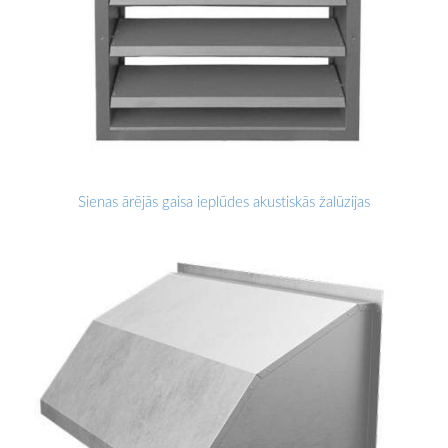
Sienas ārējās gaisa ieplūdes akustiskās žalūzijas