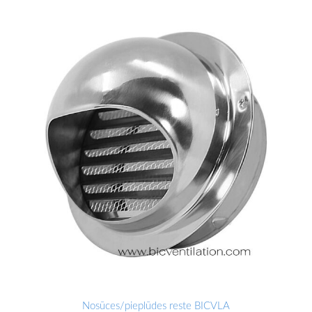
Nosūces/pieplūdes reste BICVLA