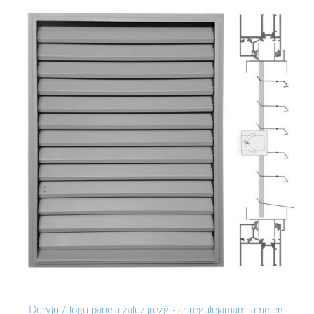
Durvju / logu paneļa žalūzijrežģis ar regulējamām lamelēm