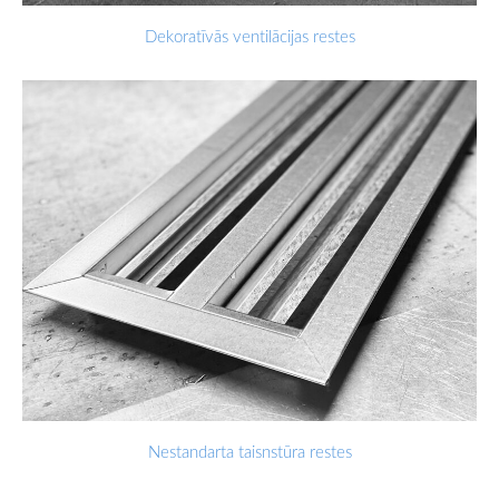
Dekoratīvās ventilācijas restes
Nestandarta taisnstūra restes